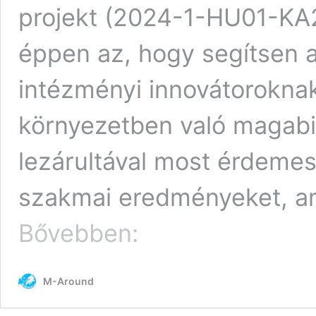
projekt (2024-1-HU01-K
éppen az, hogy segítsen
intézményi innovátorokna
környezetben való magabi
lezárultával most érdemes
szakmai eredményeket, a
PedPilots:
Bővebben:
Nemzetközi
összefogás
és
M-Around
módszertani
innováció
a