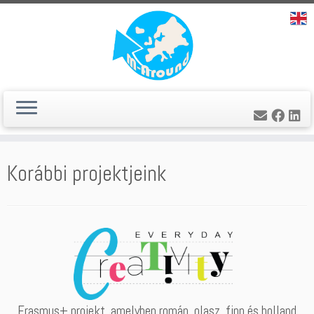
Skip
Korábbi projektjeink
to
content
Erasmus+ projekt, amelyben román, olasz, finn és holland