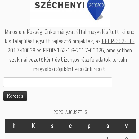
Maroslele Községi Önkormányzat által megvalósított, kilenc
kis települést együtt fejlesztő projektek, az
EFOP-392-16-
2017-00028
és
EFOP-153-16-2017-00025
, amelyekben
szakmai vezetőként és bizonyos részfeladatok tartalmi
megvalósítójaként veszünk részt.
Keresés:
2026. AUGUSZTUS
h
K
s
c
p
s
v