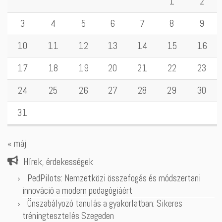
1
2
3
4
5
6
7
8
9
10
11
12
13
14
15
16
17
18
19
20
21
22
23
24
25
26
27
28
29
30
31
« máj
Hírek, érdekességek
PedPilots: Nemzetközi összefogás és módszertani
innováció a modern pedagógiáért
Önszabályozó tanulás a gyakorlatban: Sikeres
tréningtesztelés Szegeden