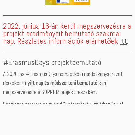
2022. június 16-án kerül megszervezésre a
projekt eredményeit bemutató szakmai
nap. Részletes információk elérhetőek
itt
.
#ErasmusDays projektbemutató
A 2020-as #ErasmusDays nemzetközi rendezvénysorozat
részeként
nyílt nap és módszertani bemutató
kerül
megszervezésre a SUPREM projekt részeként.
Részletes program és frissülő információk
itt
érhetőek el.